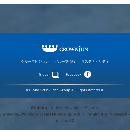
グループビジョン
グループ情報
サステナビリティ
Global
Facebook
(c) Kono Seisakusho Group All Rights Reserved.
Warning
: Undefined variable $type in
/home/xs205002/konoseisakusho.jp/public_html/50th/_footer.php
on line
62