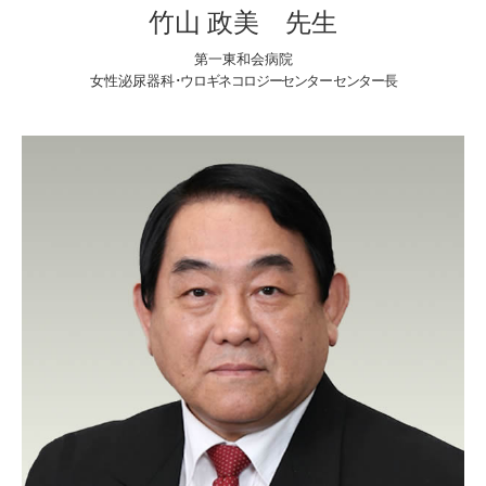
竹山 政美 先生
第一東和会病院
女性泌尿器科
･ウロギネコロジーセンター センター長