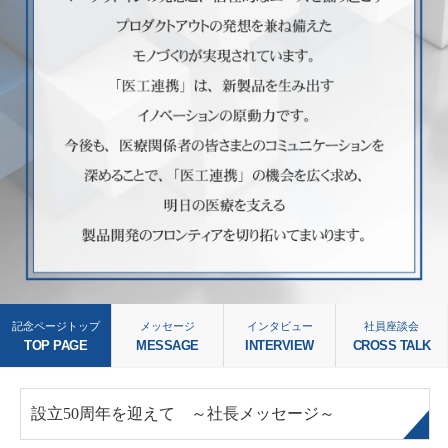
記念ページトップ
メッセージ
インタビュー
社員座談会
TOP PAGE
MESSAGE
INTERVIEW
CROSS TALK
設立50周年を迎えて ～社長メッセージ～
Gre