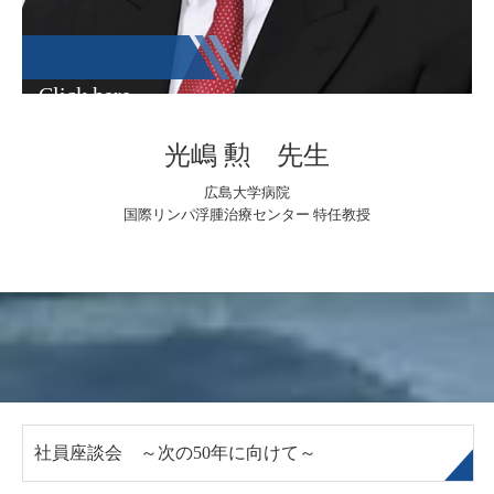
Click here
光嶋 勲 先生
広島大学病院
国際リンパ浮腫治療センター 特任教授
社員座談会 ～次の50年に向けて～
Emp