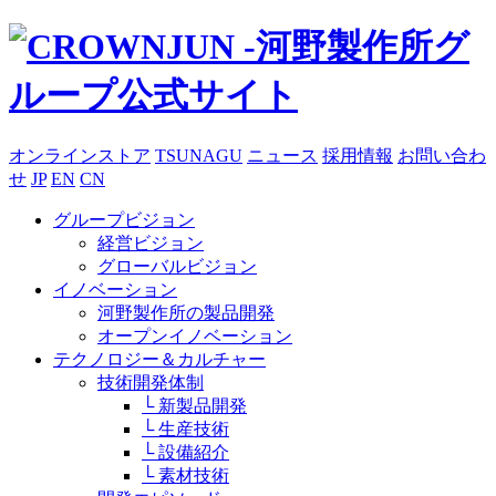
オンラインストア
TSUNAGU
ニュース
採用情報
お問い合わ
せ
JP
EN
CN
グループビジョン
経営ビジョン
グローバルビジョン
イノベーション
河野製作所の製品開発
オープンイノベーション
テクノロジー＆カルチャー
技術開発体制
└ 新製品開発
└ 生産技術
└ 設備紹介
└ 素材技術