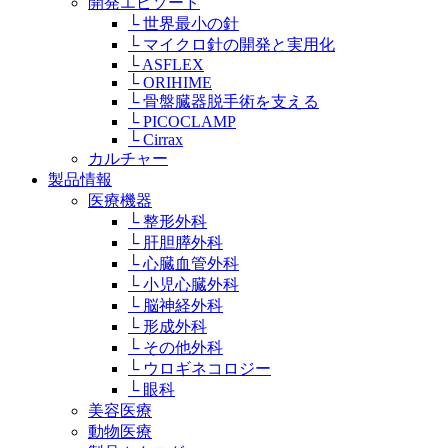
開発エピソード
└ 世界最小の針
└ マイクロ針の開発と実用化
└ ASFLEX
└ ORIHIME
└ 骨盤臓器脱手術を支える
└ PICOCLAMP
└ Cirrax
カルチャー
製品情報
医療機器
└ 整形外科
└ 肝胆膵外科
└ 心臓血管外科
└ 小児心臓外科
└ 脳神経外科
└ 形成外科
└ その他外科
└ ウロギネコロジー
└ 眼科
美容医療
動物医療