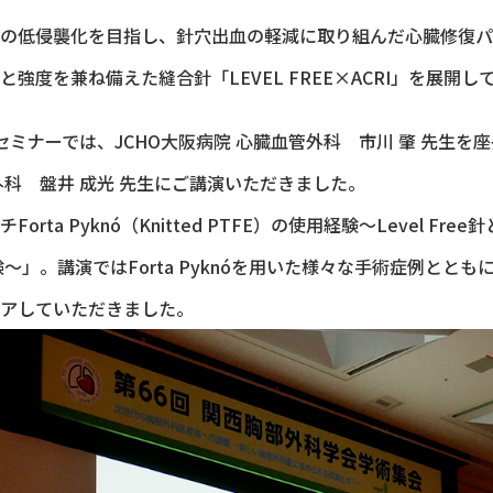
の低侵襲化を目指し、針穴出血の軽減に取り組んだ心臓修復パッチ「
強度を兼ね備えた縫合針「LEVEL FREE×ACRI」を展開し
セミナーでは、JCHO大阪病院 心臓血管外科 市川 肇 先生を
外科 盤井 成光 先生にご講演いただきました。
rta Pyknó（Knitted PTFE）の使用経験～Level Fre
経験～」。講演ではForta Pyknóを用いた様々な手術症例とと
アしていただきました。