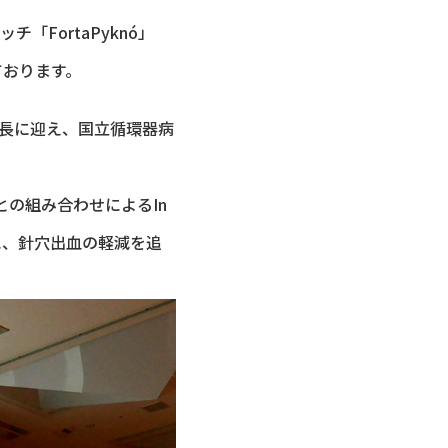
FortaPyknó」
ております。
座長に迎え、国立循環器病
e針との組み合わせによるIn
もに、針穴出血の軽減を追