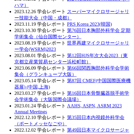
ハマ）
2023.12.26
学会レポート
スーパーマイクロサージャリ
ー技能大会（中国・成都）
2023.11.19
学会レポート
PRS Korea 2023(韓国)
2023.10.30
学会レポート
第76回日本胸部外科学会 定期
学術集会（仙台国際センター）
2023.08.19
学会レポート
世界再建マイクロサージャリ
ー学会(WSRM)2023
2023.08.01
学会レポート
第12回HJS年次大会2023（東
京都立産業貿易センター浜松町館）
2023.06.09
学会レポート
第66回関西胸部外科学会学術
集会（グランキューブ大阪）
2023.05.14
学会レポート
第87回 CMEF(中国国際医療機
器展) (中国,上海)
2023.03.27
学会レポート
第16回日本骨盤臓器脱手術学
会学術集会（大阪国際会議場）
2023.01.24
学会レポート
AAHS, ASPN, ASRM 2023
Annual Meetings
2022.12.10
学会レポート
第35回日本内視鏡外科学会
（ポートメッセなごや）
2022.12.02
学会レポート
第49回日本マイクロサージャ