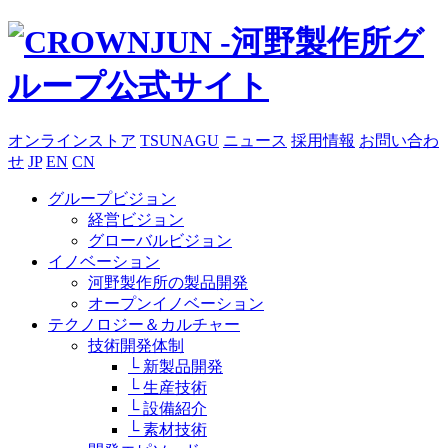
オンラインストア
TSUNAGU
ニュース
採用情報
お問い合わ
せ
JP
EN
CN
グループビジョン
経営ビジョン
グローバルビジョン
イノベーション
河野製作所の製品開発
オープンイノベーション
テクノロジー＆カルチャー
技術開発体制
└ 新製品開発
└ 生産技術
└ 設備紹介
└ 素材技術