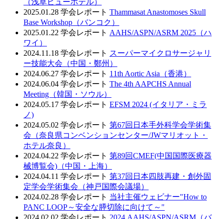
（浅草ビューホテル）
2025.01.28
学会レポート
Thammasat Anastomoses Skull
Base Workshop（バンコク）
2025.01.22
学会レポート
AAHS/ASPN/ASRM 2025（ハ
ワイ）
2024.11.18
学会レポート
スーパーマイクロサージャリ
ー技能大会（中国・鄭州）
2024.06.27
学会レポート
11th Aortic Asia（香港）
2024.06.04
学会レポート
The 4th AAPCHS Annual
Meeting（韓国・ソウル）
2024.05.17
学会レポート
EFSM 2024 (イタリア・ミラ
ノ)
2024.05.02
学会レポート
第67回日本手外科学会学術集
会（奈良県コンベンションセンター/JWマリオット・
ホテル奈良）
2024.04.22
学会レポート
第89回CMEF(中国国際医療器
械博覧会)（中国・上海）
2024.04.11
学会レポート
第37回日本四肢再建・創外固
定学会学術集会（神戸国際会議場）
2024.02.28
学会レポート
当社主催ウェビナー"How to
PANC LOOP～安全な膵切除に向けて～"
2024.02.02
学会レポート
2024 AAHS/ASPN/ASRM（バ