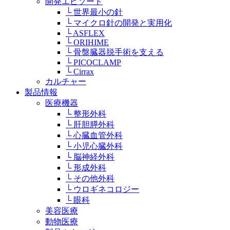
開発エピソード
└ 世界最小の針
└ マイクロ針の開発と実用化
└ ASFLEX
└ ORIHIME
└ 骨盤臓器脱手術を支える
└ PICOCLAMP
└ Cirrax
カルチャー
製品情報
医療機器
└ 整形外科
└ 肝胆膵外科
└ 心臓血管外科
└ 小児心臓外科
└ 脳神経外科
└ 形成外科
└ その他外科
└ ウロギネコロジー
└ 眼科
美容医療
動物医療