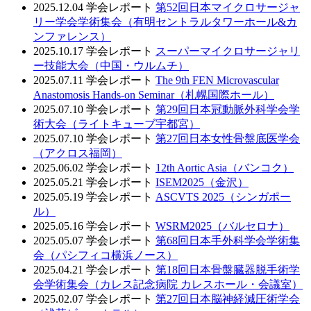
2025.12.04
学会レポート
第52回日本マイクロサージャ
リー学会学術集会（有明セントラルタワーホール&カ
ンファレンス）
2025.10.17
学会レポート
スーパーマイクロサージャリ
ー技能大会（中国・ウルムチ）
2025.07.11
学会レポート
The 9th FEN Microvascular
Anastomosis Hands-on Seminar（札幌国際ホール）
2025.07.10
学会レポート
第29回日本冠動脈外科学会学
術大会（ライトキューブ宇都宮）
2025.07.10
学会レポート
第27回日本女性骨盤底医学会
（アクロス福岡）
2025.06.02
学会レポート
12th Aortic Asia（バンコク）
2025.05.21
学会レポート
ISEM2025（金沢）
2025.05.19
学会レポート
ASCVTS 2025（シンガポー
ル）
2025.05.16
学会レポート
WSRM2025（バルセロナ）
2025.05.07
学会レポート
第68回日本手外科学会学術集
会（パシフィコ横浜ノース）
2025.04.21
学会レポート
第18回日本骨盤臓器脱手術学
会学術集会（カレス記念病院 カレスホール・会議室）
2025.02.07
学会レポート
第27回日本脳神経減圧術学会