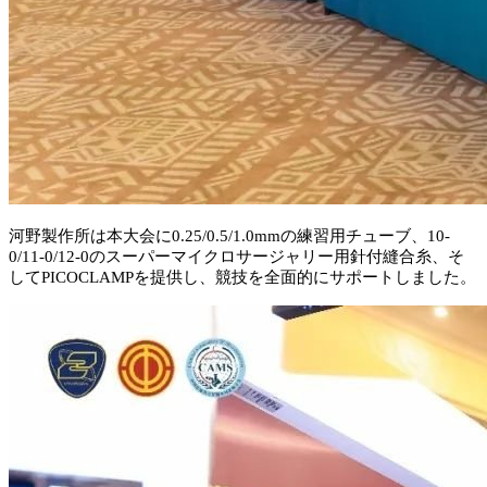
河野製作所は本大会に
0.25/0.5/1.0mm
の練習用チューブ、
10-
0/11-0/12-0
のスーパーマイクロサージャリー用針付縫合糸、そ
して
PICOCLAMP
を提供し、競技を全面的にサポートしました。