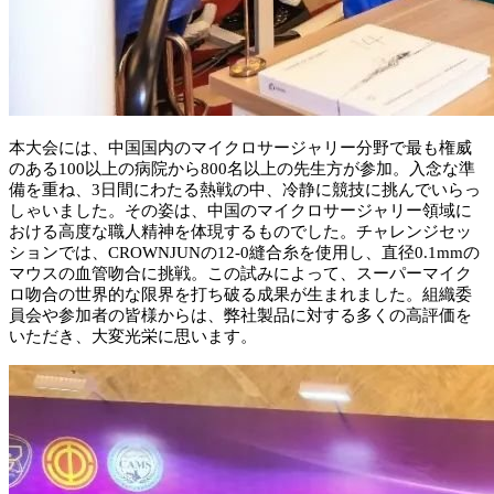
本大会には、中国国内のマイクロサージャリー分野で最も権威
のある
100
以上の病院から
800
名以上の先生方が参加。入念な準
備を重ね、
3
日間にわたる熱戦の中、冷静に競技に挑んでいらっ
しゃいました。その姿は、中国のマイクロサージャリー領域に
おける高度な職人精神を体現するものでした。チャレンジセッ
ションでは、
CROWNJUN
の
12-0
縫合糸を使用し、直径
0.1mm
の
マウスの血管吻合に挑戦。この試みによって、スーパーマイク
ロ吻合の世界的な限界を打ち破る成果が生まれました。組織委
員会や参加者の皆様からは、弊社製品に対する多くの高評価を
いただき、大変光栄に思います。