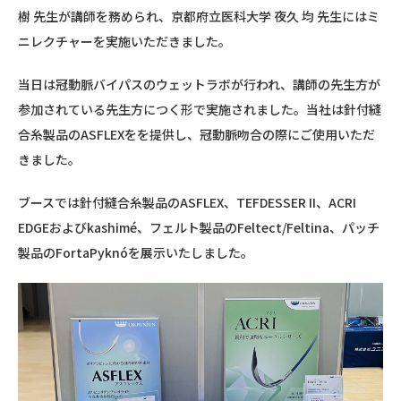
樹 先生が講師を務められ、
京都府立医科大学
夜久 均 先生には
ミ
ニレクチャーを実施いただきました。
当日は冠動脈バイパスのウェットラボが行われ、講師の先生方が
参加されている先生方につく形で実施されました。当社は針付縫
合糸製品のASFLEXをを提供し、
冠動脈吻合の際にご使用いただ
きました。
ブースでは針付縫合糸製品のASFLEX、TEFDESSER II、ACRI
EDGEおよびkashimé、フェルト製品のFeltect/Feltina、パッチ
製品のFortaPyknóを展示いたしました。