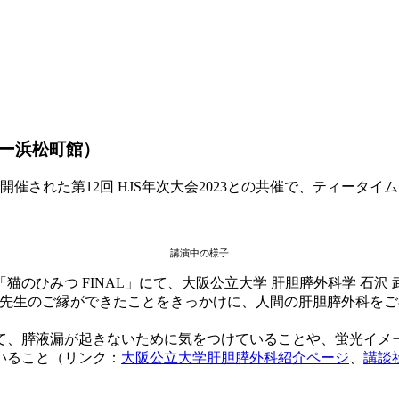
ター浜松町館）
で開催された第12回 HJS年次大会2023との共催で、ティータ
講演中の様子
猫のひみつ FINAL」にて、大阪公立大学 肝胆膵外科学 石沢
と石沢先生のご縁ができたことをきっかけに、人間の肝胆膵外科
て、膵液漏が起きないために気をつけていることや、蛍光イメ
いること（リンク：
大阪公立大学肝胆膵外科紹介ページ
、
講談