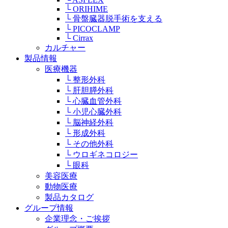
└ ORIHIME
└ 骨盤臓器脱手術を支える
└ PICOCLAMP
└ Cirrax
カルチャー
製品情報
医療機器
└ 整形外科
└ 肝胆膵外科
└ 心臓血管外科
└ 小児心臓外科
└ 脳神経外科
└ 形成外科
└ その他外科
└ ウロギネコロジー
└ 眼科
美容医療
動物医療
製品カタログ
グループ情報
企業理念・ご挨拶