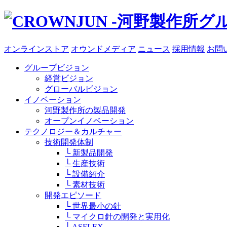
オンラインストア
オウンドメディア
ニュース
採用情報
お問
グループビジョン
経営ビジョン
グローバルビジョン
イノベーション
河野製作所の製品開発
オープンイノベーション
テクノロジー＆カルチャー
技術開発体制
└ 新製品開発
└ 生産技術
└ 設備紹介
└ 素材技術
開発エピソード
└ 世界最小の針
└ マイクロ針の開発と実用化
└ ASFLEX